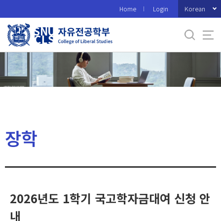
바
Korean
Home
Login
로
가
기
메
뉴
장학
2026년도 1학기 국고학자금대여 신청 안
내