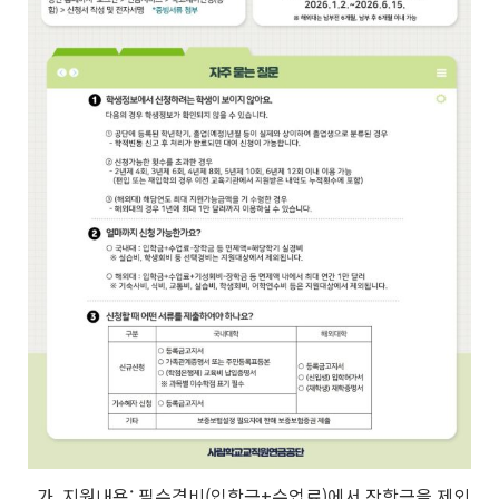
가. 지원내용: 필수경비(입학금+수업료)에서 장학금을 제외