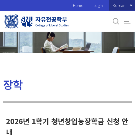
바
Korean
Home
Login
로
가
기
메
뉴
장학
2026년 1학기 청년창업농장학금 신청 안
내