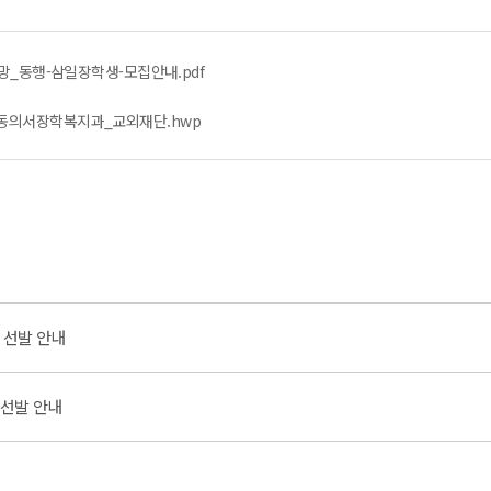
-희망_동행-삼일장학생-모집안내.pdf
-동의서장학복지과_교외재단.hwp
 선발 안내
 선발 안내