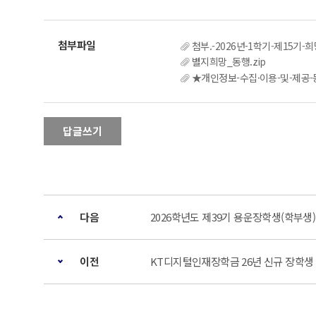
첨부.-2026년-1학기-제15기
별지희망_동행.zip
★개인정보-수집·이용-및-제공
답글쓰기
다음
2026학년도 제39기 용운장학생(학부생)
이전
KT디지털인재장학금 26년 신규 장학생