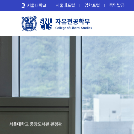
바
서울대학교
서울대포털
입학포털
증명발급
로
가
기
메
뉴