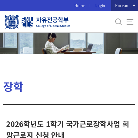
바
Korean
Home
Login
로
가
기
메
뉴
장학
2026학년도 1학기 국가근로장학사업 희
망근로지 신청 안내