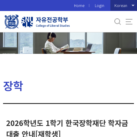
바
Korean
Home
Login
로
가
기
메
뉴
장학
2026학년도 1학기 한국장학재단 학자금
대출 안내[재학생]