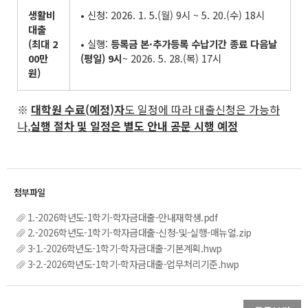
생활비
• 신청: 2026. 1. 5.(월) 9시 ~ 5. 20.(수) 18시
대출
(
최대
2
• 실행:
등록금 본
·
추가등록 수납기간 종료 다음날
00
만
(
평일
) 9
시
~ 2026. 5. 28.(목) 17시
원
)
※
대학원 수료
(
예정
)
자
도 일정에 따라 대출신청은 가능하
나
,
실행 절차 및 일정은 별도 안내 공문 시행 예정
1.-2026학년도-1학기-학자금대출-안내재학생.pdf
2.-2026학년도-1학기-학자금대출-신청-및-실행-매뉴얼.zip
3-1.-2026학년도-1학기-학자금대출-기본계획.hwp
3-2.-2026학년도-1학기-학자금대출-업무처리기준.hwp