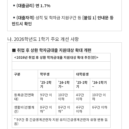
(
대출금리
)
연
1.7%
(
대출자격
)
성적 및 학자금 지원구간 등
[
붙임
1]
안내문 등
반드시 확인
나. 2026학년도 1학기 주요 개선 사항
■
취업 후 상환 학자금대출 지원대상 확대 개편
<2026
년 취업 후 상환 학자금대출 지원대상 확대 추진
(
안
)>
구분
학부생
대학원생
’25-2
학
’26-1
학
’25-2
학
’26-1
학기
기
기
~
기
~
등록금(전면확
9구간 이
10구간
4구간
10구간 이
대)
하
이하
이하
하
생활비(선별개
8구간 이
8구간 이
4구간
6구간 이하
선)
하*
하*
이하
* 9구간 중 긴급생계곤란자 지원 유지(긴급생계곤란자 유형 변동 없
음)