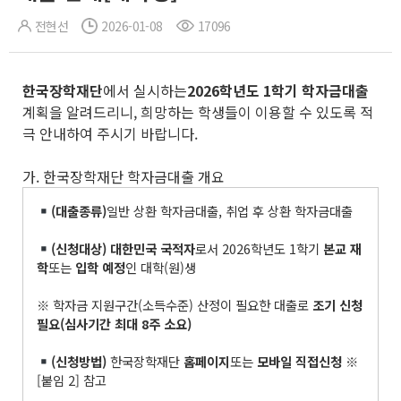
전현선
2026-01-08
17096
한국장학재단
에서 실시하는
2026
학년도
1
학기 학자금대출
계획을 알려드리니, 희망하는 학생들이 이용할 수 있도록 적
극 안내하여 주시기 바랍니다.
가. 한국장학재단 학자금대출 개요
(
대출종류
)
일반 상환 학자금대출, 취업 후 상환 학자금대출
(
신청대상
)
대한민국 국적자
로서 2026학년도 1학기
본교 재
학
또는
입학 예정
인 대학(원)생
※ 학자금 지원구간(소득수준) 산정이 필요한 대출로
조기 신청
필요
(
심사기간 최대
8
주 소요
)
(
신청방법
)
한국장학재단
홈페이지
또는
모바일 직접신청
※
[붙임 2] 참고