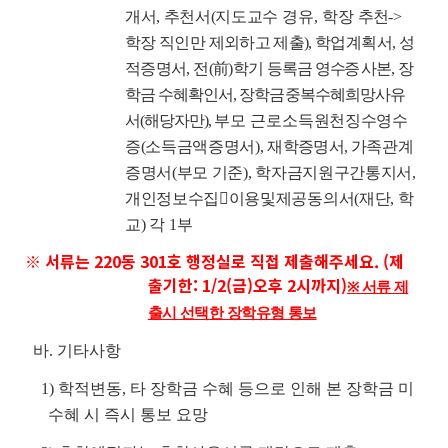
개서, 추천서(지도교수
경유, 학장
추천->
학장 직인만 제외하고 제출), 학업계획서,
성
적증명서, 전(前)학기 등록금
영수증
사본, 장
학금 수혜확인서, 장학금중복수혜희망사유
서(해당자만),
부모 근로
소득원천징수영수
증(소득금액증명서),
재학증명서,
가족관계
증명서(부모 기준), 학자금지원구간통지서,
개인정보수집이용및제공동의서(재단
, 학
교)
각 1부
※ 서류는 220동 301호 행정실로 직접 제출해주세요. (제
출기한: 1/2(금)오후 2시까지)
※ 서류 제
출시 선택한 장학유형 통보
바. 기타사항
1) 학적변동, 타 장학금 수혜 등으로 인해 본 장학금 미
수혜 시 즉시 통보 요망