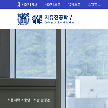
바
서울대학교
서울대포털
입학포털
증명발급
로
가
기
메
뉴