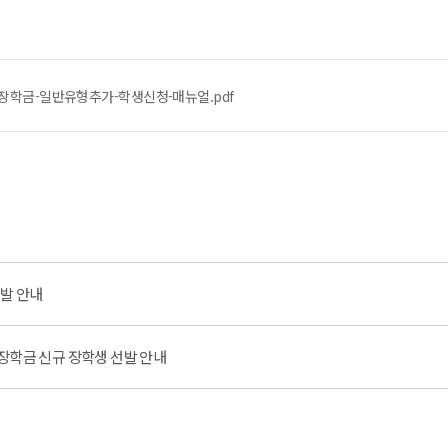
로장학금-일반유형추가-학생신청-매뉴얼.pdf
선발 안내
장학금 신규 장학생 선발 안내