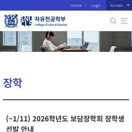
바
Korean
Home
Login
로
가
기
메
뉴
장학
(~1/11) 2026학년도 보담장학회 장학생
선발 안내