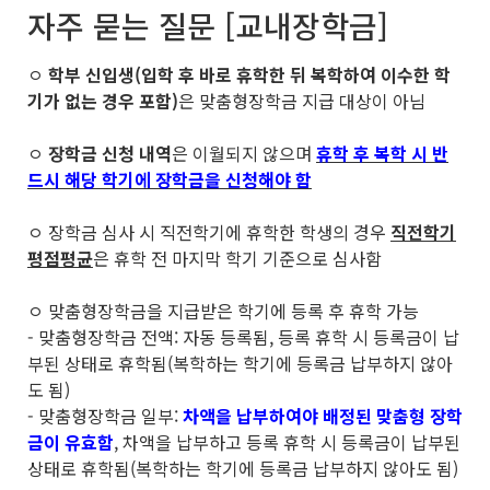
자주 묻는 질문 [교내장학금]
ㅇ
학부 신입생(입학 후 바로 휴학한 뒤 복학하여 이수한 학
기가 없는 경우 포함)
은 맞춤형장학금 지급 대상이 아님
ㅇ
장학금 신청 내역
은 이월되지 않으며
휴학 후 복학 시 반
드시 해당 학기에 장학금을 신청해야 함
ㅇ 장학금 심사 시 직전학기에 휴학한 학생의 경우
직전학기
평점평균
은 휴학 전 마지막 학기 기준으로 심사함
ㅇ 맞춤형장학금을 지급받은 학기에 등록 후 휴학 가능
- 맞춤형장학금 전액: 자동 등록됨, 등록 휴학 시 등록금이 납
부된 상태로 휴학됨(복학하는 학기에 등록금 납부하지 않아
도 됨)
- 맞춤형장학금 일부:
차액을 납부하여야 배정된 맞춤형 장학
금이 유효함
, 차액을 납부하고 등록 휴학 시 등록금이 납부된
상태로 휴학됨(복학하는 학기에 등록금 납부하지 않아도 됨)