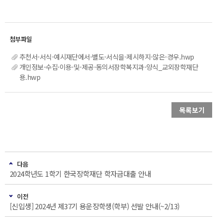
추천서-서식-예시재단에서-별도-서식을-제시하지-않은-경우.hwp
개인정보-수집·이용-및-제공-동의서장학복지과-양식_교외장학재단
용.hwp
목록보기
다음
2024학년도 1학기 한국장학재단 학자금대출 안내
이전
[신입생] 2024년 제37기 용운장학생(학부) 선발 안내(~2/13)