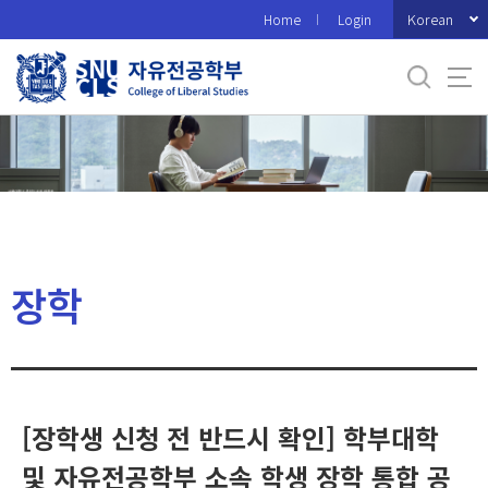
바
Korean
Home
Login
로
가
기
메
뉴
장학
[장학생 신청 전 반드시 확인] 학부대학
및 자유전공학부 소속 학생 장학 통합 공