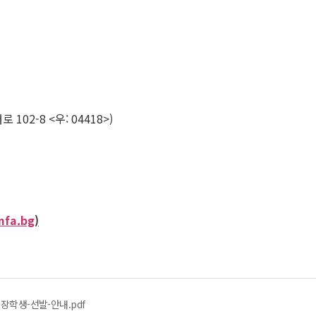
2-8 <우: 04418>)
mfa.bg
)
-장학생-선발-안내.pdf