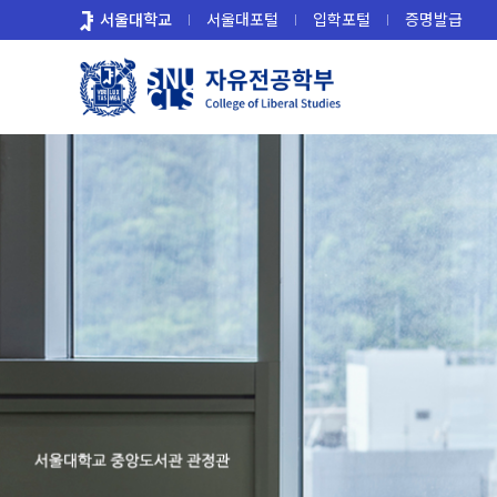
바
서울대학교
서울대포털
입학포털
증명발급
로
가
기
메
뉴