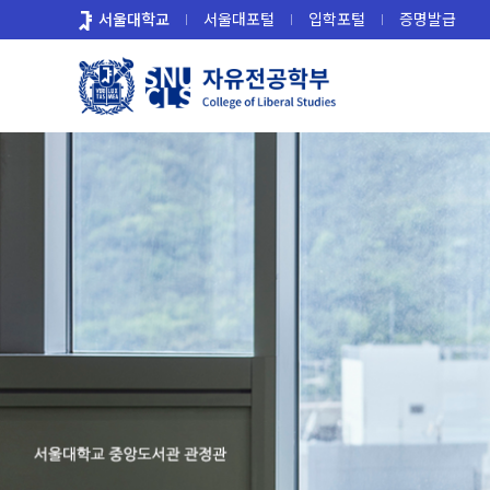
바
서울대학교
서울대포털
입학포털
증명발급
로
가
기
메
뉴