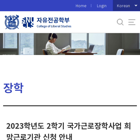
바
Korean
Home
Login
로
가
기
메
뉴
장학
2023학년도 2학기 국가근로장학사업 희
망근로기관 신청 안내