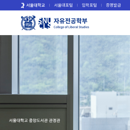
바
서울대학교
서울대포털
입학포털
증명발급
로
가
기
메
뉴