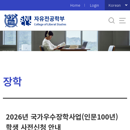
바
Korean
Home
Login
로
가
기
메
뉴
장학
2026년 국가우수장학사업(인문100년)
학생 사전신청 안내