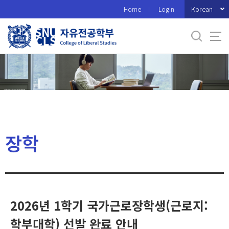
바
Korean
Home
Login
로
가
기
메
뉴
장학
2026년 1학기 국가근로장학생(근로지:
학부대학) 선발 완료 안내