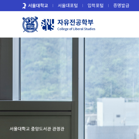
바
서울대학교
서울대포털
입학포털
증명발급
로
가
기
메
뉴