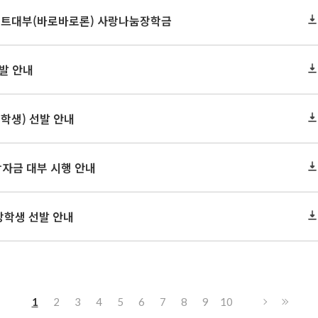
레디트대부(바로바로론) 사랑나눔장학금
선발 안내
장학생) 선발 안내
학자금 대부 시행 안내
장학생 선발 안내
1
2
3
4
5
6
7
8
9
10