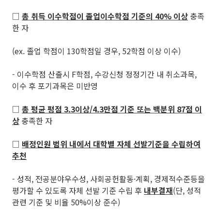
□
총 취득 이수학점이 졸업이수학점 기준의
40%
이상
충족
한 자
(ex. 졸업 학점이 130학점일 경우, 52학점 이상 이수)
- 이수학점 산출시 F학점, 수강신청 정정기간 내 취소과목,
이수 후 포기과목은 미반영
□
총 평균 평점
3.3
이상
/4.3
만점 기준 또는 백분위
87
점 이
상
충족한 자
□
배정인원 범위 내에서 대학별 자체 선발기준을 수립하여
추천
- 성적, 전공분야우수성, 사회공헌활동·계획, 경제적수준등을
평가할 수 있도록 자체 선발 기준 수립 후
내부결재
(단, 성적
관련 기준 및 비율 50%이상 준수)