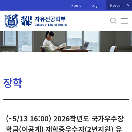
바
Korean
Home
Login
로
가
기
메
뉴
장학
(~5/13 16:00) 2026학년도 국가우수장
학금(이공계) 재학중우수자(2년지원) 유