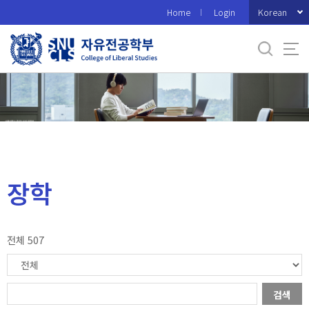
바
Korean
Home
Login
로
가
기
메
뉴
장학
전체 507
검색