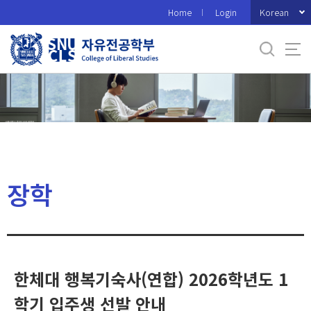
바
Korean
Home
Login
로
가
기
메
뉴
장학
한체대 행복기숙사(연합) 2026학년도 1
학기 입주생 선발 안내