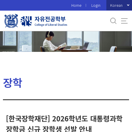
바
Korean
Home
Login
로
가
기
메
뉴
장학
[한국장학재단] 2026학년도 대통령과학
장학금 신규 장학생 선발 안내