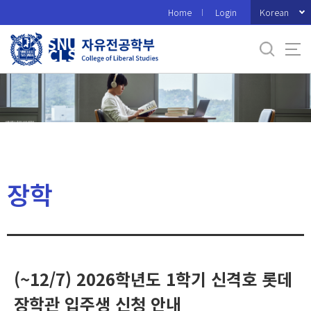
바
Korean
Home
Login
로
가
기
메
뉴
장학
(~12/7) 2026학년도 1학기 신격호 롯데
장학관 입주생 신청 안내