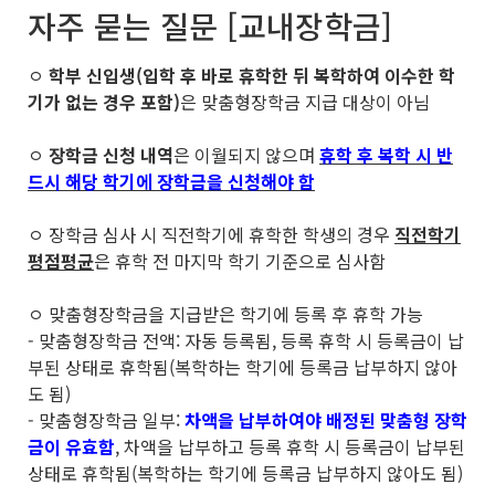
자주 묻는 질문 [교내장학금]
ㅇ
학부 신입생(입학 후 바로 휴학한 뒤 복학하여 이수한 학
기가 없는 경우 포함)
은 맞춤형장학금 지급 대상이 아님
ㅇ
장학금 신청 내역
은 이월되지 않으며
휴학 후 복학 시 반
드시 해당 학기에 장학금을 신청해야 함
ㅇ 장학금 심사 시 직전학기에 휴학한 학생의 경우
직전학기
평점평균
은 휴학 전 마지막 학기 기준으로 심사함
ㅇ 맞춤형장학금을 지급받은 학기에 등록 후 휴학 가능
- 맞춤형장학금 전액: 자동 등록됨, 등록 휴학 시 등록금이 납
부된 상태로 휴학됨(복학하는 학기에 등록금 납부하지 않아
도 됨)
- 맞춤형장학금 일부:
차액을 납부하여야 배정된 맞춤형 장학
금이 유효함
, 차액을 납부하고 등록 휴학 시 등록금이 납부된
상태로 휴학됨(복학하는 학기에 등록금 납부하지 않아도 됨)