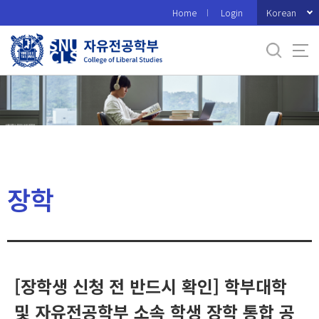
바
Korean
Home
Login
로
가
기
메
뉴
장학
[장학생 신청 전 반드시 확인] 학부대학
및 자유전공학부 소속 학생 장학 통합 공