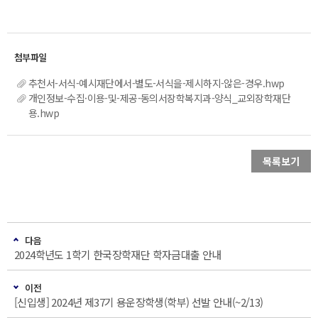
추천서-서식-예시재단에서-별도-서식을-제시하지-않은-경우.hwp
개인정보-수집·이용-및-제공-동의서장학복지과-양식_교외장학재단
용.hwp
목록보기
다음
2024학년도 1학기 한국장학재단 학자금대출 안내
이전
[신입생] 2024년 제37기 용운장학생(학부) 선발 안내(~2/13)