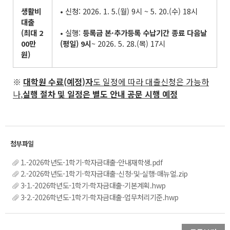
생활비
• 신청: 2026. 1. 5.(월) 9시 ~ 5. 20.(수) 18시
대출
(
최대
2
• 실행:
등록금 본
·
추가등록 수납기간 종료 다음날
00
만
(
평일
) 9
시
~ 2026. 5. 28.(목) 17시
원
)
※
대학원 수료
(
예정
)
자
도 일정에 따라 대출신청은 가능하
나
,
실행 절차 및 일정은 별도 안내 공문 시행 예정
1.-2026학년도-1학기-학자금대출-안내재학생.pdf
2.-2026학년도-1학기-학자금대출-신청-및-실행-매뉴얼.zip
3-1.-2026학년도-1학기-학자금대출-기본계획.hwp
3-2.-2026학년도-1학기-학자금대출-업무처리기준.hwp