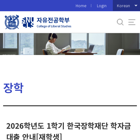
바
Korean
Home
Login
로
가
기
메
뉴
장학
2026학년도 1학기 한국장학재단 학자금
대출 안내[재학생]