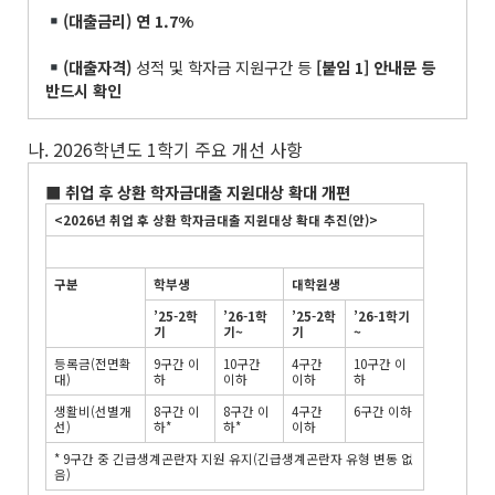
(
대출금리
)
연
1.7%
(
대출자격
)
성적 및 학자금 지원구간 등
[
붙임
1]
안내문 등
반드시 확인
나. 2026학년도 1학기 주요 개선 사항
■
취업 후 상환 학자금대출 지원대상 확대 개편
<2026
년 취업 후 상환 학자금대출 지원대상 확대 추진
(
안
)>
구분
학부생
대학원생
’25-2
학
’26-1
학
’25-2
학
’26-1
학기
기
기
~
기
~
등록금(전면확
9구간 이
10구간
4구간
10구간 이
대)
하
이하
이하
하
생활비(선별개
8구간 이
8구간 이
4구간
6구간 이하
선)
하*
하*
이하
* 9구간 중 긴급생계곤란자 지원 유지(긴급생계곤란자 유형 변동 없
음)