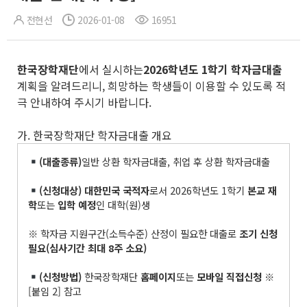
전현선
2026-01-08
16951
한국장학재단
에서 실시하는
2026
학년도
1
학기 학자금대출
계획을 알려드리니, 희망하는 학생들이 이용할 수 있도록 적
극 안내하여 주시기 바랍니다.
가. 한국장학재단 학자금대출 개요
(
대출종류
)
일반 상환 학자금대출, 취업 후 상환 학자금대출
(
신청대상
)
대한민국 국적자
로서 2026학년도 1학기
본교 재
학
또는
입학 예정
인 대학(원)생
※ 학자금 지원구간(소득수준) 산정이 필요한 대출로
조기 신청
필요
(
심사기간 최대
8
주 소요
)
(
신청방법
)
한국장학재단
홈페이지
또는
모바일 직접신청
※
[붙임 2] 참고