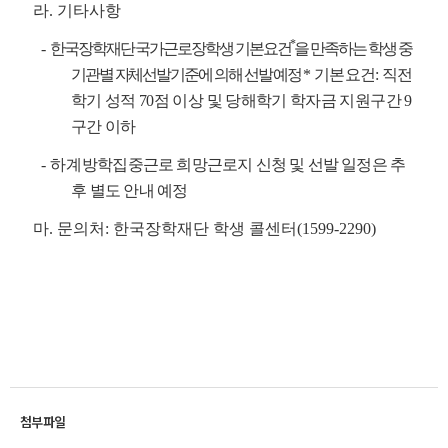
라. 기타사항
*
-
한국장학재단 국가근로장학생 기본요건
을 만족하는 학생 중
기관별 자체선발기준에 의해 선발 예정
* 기본요건: 직전
학기 성적 70점 이상 및 당해학기 학자금 지원구간 9
구간 이하
- 하계
방학집중근로 희망근로지 신청 및 선발 일정은 추
후 별도 안내 예정
마. 문의처: 한국장학재단 학생 콜센터(1599-2290)