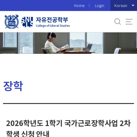
바
Korean
Home
Login
로
가
기
메
뉴
장학
2026학년도 1학기 국가근로장학사업 2차
학생 신청 안내