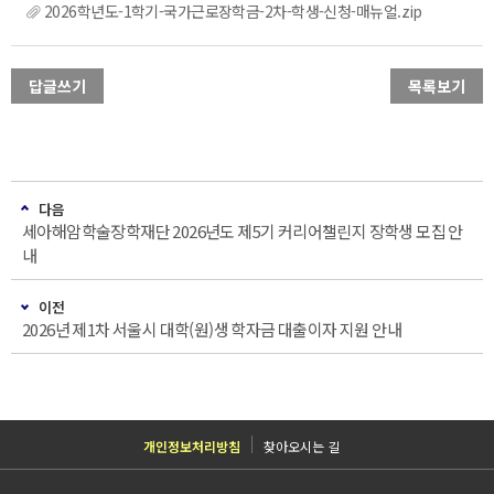
2026학년도-1학기-국가근로장학금-2차-학생-신청-매뉴얼.zip
답글쓰기
목록보기
다음
세아해암학술장학재단 2026년도 제5기 커리어챌린지 장학생 모집 안
내
이전
2026년 제1차 서울시 대학(원)생 학자금 대출이자 지원 안내
개인정보처리방침
찾아오시는 길