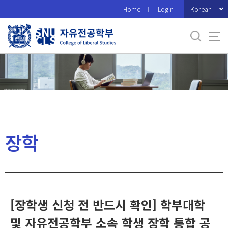
바
Korean
Home
Login
로
가
기
메
뉴
장학
[장학생 신청 전 반드시 확인] 학부대학
및 자유전공학부 소속 학생 장학 통합 공