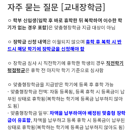
자주 묻는 질문 [교내장학금]
ㅇ
학부 신입생(입학 후 바로 휴학한 뒤 복학하여 이수한 학
기가 없는 경우 포함)
은 맞춤형장학금 지급 대상이 아님
ㅇ
장학금 신청 내역
은 이월되지 않으며
휴학 후 복학 시 반
드시 해당 학기에 장학금을 신청해야 함
ㅇ 장학금 심사 시 직전학기에 휴학한 학생의 경우
직전학기
평점평균
은 휴학 전 마지막 학기 기준으로 심사함
ㅇ 맞춤형장학금을 지급받은 학기에 등록 후 휴학 가능
- 맞춤형장학금 전액: 자동 등록됨, 등록 휴학 시 등록금이 납
부된 상태로 휴학됨(복학하는 학기에 등록금 납부하지 않아
도 됨)
- 맞춤형장학금 일부:
차액을 납부하여야 배정된 맞춤형 장학
금이 유효함
, 차액을 납부하고 등록 휴학 시 등록금이 납부된
상태로 휴학됨(복학하는 학기에 등록금 납부하지 않아도 됨)