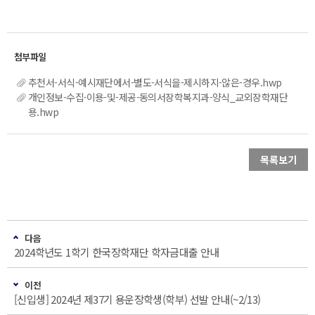
추천서-서식-예시재단에서-별도-서식을-제시하지-않은-경우.hwp
개인정보-수집·이용-및-제공-동의서장학복지과-양식_교외장학재단
용.hwp
목록보기
다음
2024학년도 1학기 한국장학재단 학자금대출 안내
이전
[신입생] 2024년 제37기 용운장학생(학부) 선발 안내(~2/13)