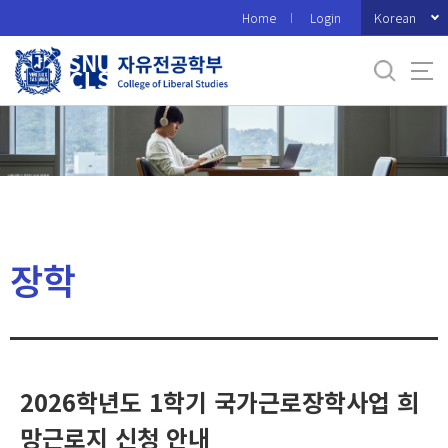
바
Korean
Home
Login
로
가
기
메
뉴
장학
2026학년도 1학기 국가근로장학사업 희
망근로지 신청 안내