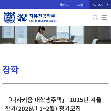
바
Korean
Home
Login
로
가
기
메
뉴
장학
「나라키움 대학생주택」 2025년 겨울
학기(2026년 1~2월) 정기모집