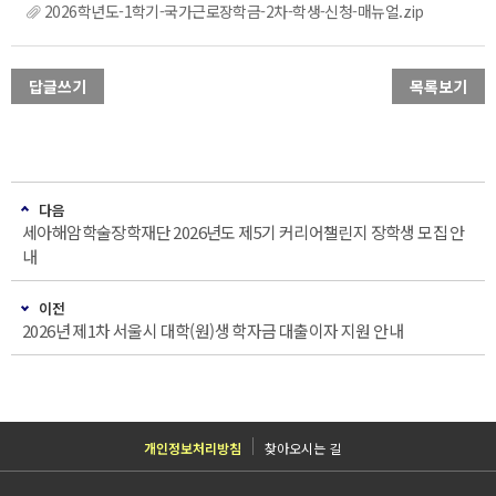
2026학년도-1학기-국가근로장학금-2차-학생-신청-매뉴얼.zip
답글쓰기
목록보기
다음
세아해암학술장학재단 2026년도 제5기 커리어챌린지 장학생 모집 안
내
이전
2026년 제1차 서울시 대학(원)생 학자금 대출이자 지원 안내
개인정보처리방침
찾아오시는 길