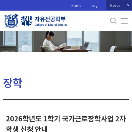
바
Korean
Home
Login
로
가
기
메
뉴
장학
2026학년도 1학기 국가근로장학사업 2차
학생 신청 안내