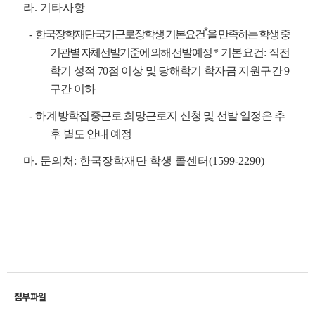
라. 기타사항
*
-
한국장학재단 국가근로장학생 기본요건
을 만족하는 학생 중
기관별 자체선발기준에 의해 선발 예정
* 기본요건: 직전
학기 성적 70점 이상 및 당해학기 학자금 지원구간 9
구간 이하
- 하계
방학집중근로 희망근로지 신청 및 선발 일정은 추
후 별도 안내 예정
마. 문의처: 한국장학재단 학생 콜센터(1599-2290)