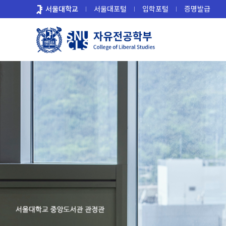
바
서울대학교
서울대포털
입학포털
증명발급
로
가
기
메
뉴