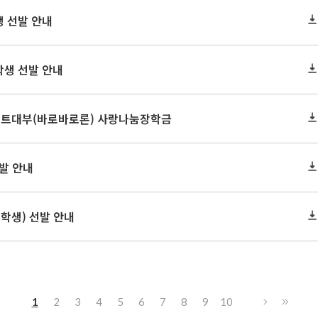
생 선발 안내
학생 선발 안내
레디트대부(바로바로론) 사랑나눔장학금
선발 안내
장학생) 선발 안내
1
2
3
4
5
6
7
8
9
10