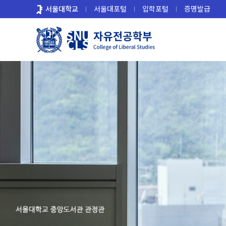
바
서울대학교
서울대포털
입학포털
증명발급
로
가
기
메
뉴