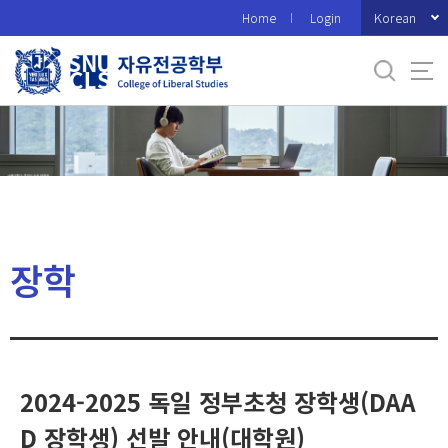
바
Korean
Home
Login
로
가
기
메
뉴
장학
2024-2025 독일 정부초청 장학생(DAA
D 장학생) 선발 안내(대학원)