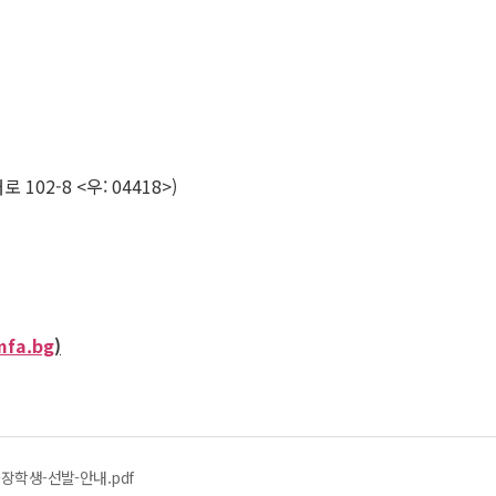
2-8 <우: 04418>)
mfa.bg
)
-장학생-선발-안내.pdf