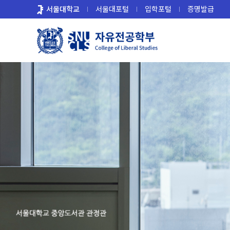
바
서울대학교
서울대포털
입학포털
증명발급
로
가
기
메
뉴