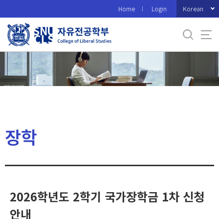
바
Korean
Home
Login
로
가
기
메
뉴
장학
2026학년도 2학기 국가장학금 1차 신청
안내