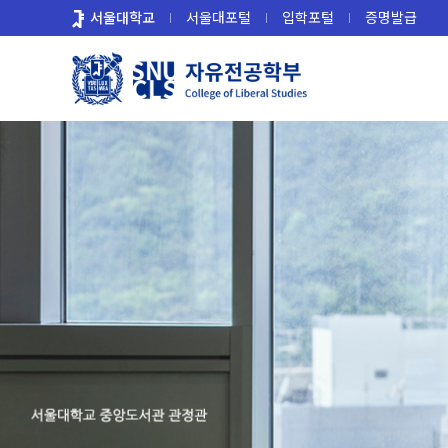
바
서울대학교
서울대포털
입학포털
증명발급
로
가
기
메
뉴