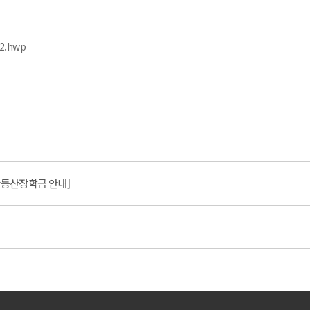
.hwp
미산등산장학금 안내]