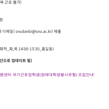
복 근로 불가)
정
일( snudanbi@snu.ac.kr) 제출
_화,목 14:00-15:30_홍길동)
간으로 업데이트 됨)
지원센터 국가근로장학생(장애대학생봉사유형) 모집안내'