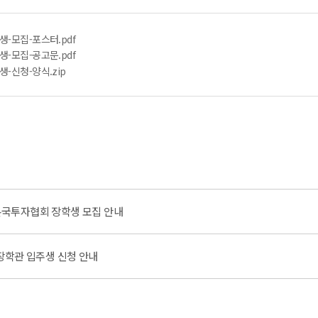
생-모집-포스터.pdf
생-모집-공고문.pdf
생-신청-양식.zip
인본국투자협회 장학생 모집 안내
롯데장학관 입주생 신청 안내