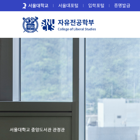
바
서울대학교
서울대포털
입학포털
증명발급
로
가
기
메
뉴