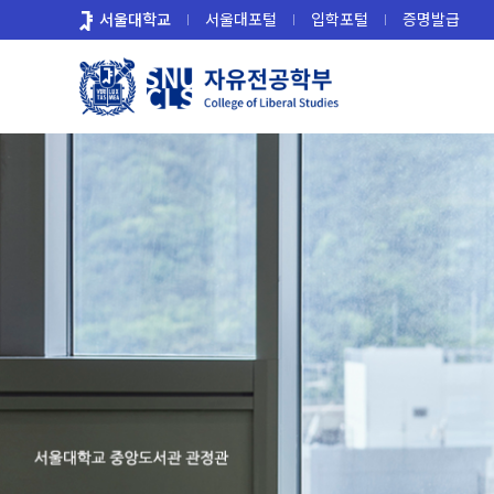
바
서울대학교
서울대포털
입학포털
증명발급
로
가
기
메
뉴