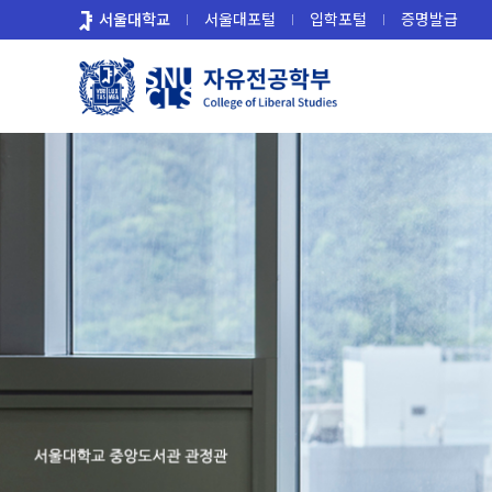
바
서울대학교
서울대포털
입학포털
증명발급
로
가
기
메
뉴