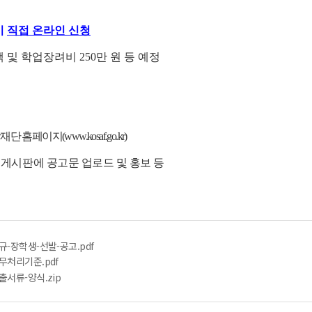
이
직접 온라인 신청
 및 학업장려비 250만 원 등 예정
홈페이지(www.kosaf.go.kr)
 게시판에 공고문 업로드 및 홍보 등
규-장학생-선발-공고.pdf
무처리기준.pdf
출서류-양식.zip