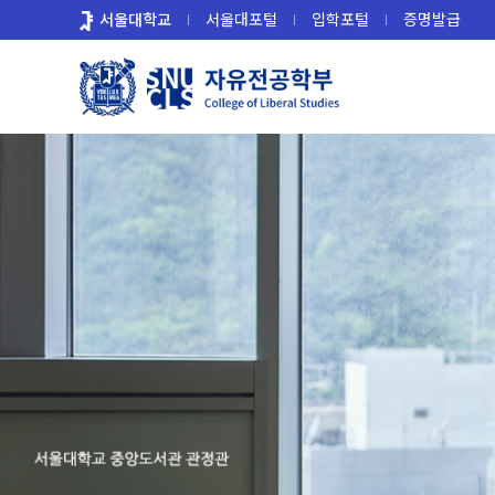
바
서울대학교
서울대포털
입학포털
증명발급
로
가
기
메
뉴