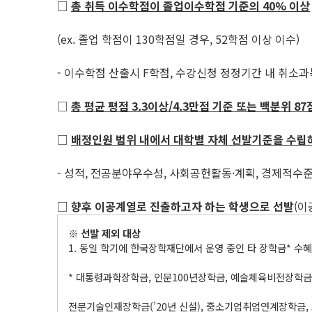
□
총 취득 이수학점이 졸업이수학점 기준의
40%
이상
(ex. 졸업 학점이 130학점일 경우, 52학점 이상 이수)
- 이수학점 산출시 F학점, 수강신청 정정기간 내 취소과
□
총 평균 평점
3.3
이상
/4.3
만점 기준 또는 백분위
87
□
배정인원 범위 내에서 대학별 자체 선발기준을 수립
- 성적, 전공분야우수성, 사회공헌활동·계획, 경제적수
□
향후 이공계열로 진출하고자 하는 학생으로 선발
(이
※
선발 제외 대상
1. 동일 학기에 한국장학재단에서 운영 중인 타 장학금* 수
* 대통령과학장학금, 인문100년장학금, 예술체육비전장학금,
전문기술인재장학금(’20년 신설), 중소기업취업연계장학금