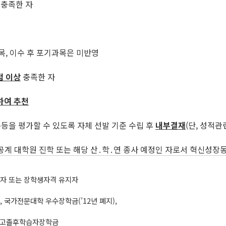
충족한 자
목, 이수 후 포기과목은 미반영
점 이상
충족한 자
하여 추천
준등을 평가할 수 있도록 자체 선발 기준 수립 후
내부결재
(단, 성적관
공계 대학원 진학 또는 해당 산․학․연 종사 예정인 자로서 혁신성장동
혜자 또는 장학생자격 유지자
 국가전문대학 우수장학금(’12년 폐지),
, 고졸후학습자장학금