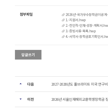
2026년-국가우수장학금이공계
1.-지원서.hwp
2.-전인적-인재-성장-계획서.hw
3.-증빙서류-목록.hwp
4.-서약서-장학금포기확인서.h
답글쓰기
다음
2027-2028년도 풀브라이트 미국 연구
이전
2026년 서울인재해외교환학생장학금 