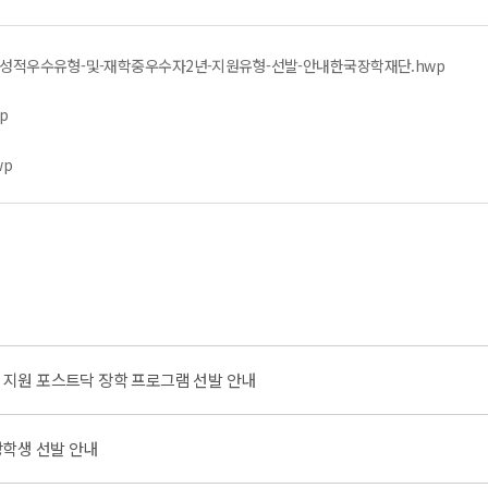
-성적우수유형-및-재학중우수자2년-지원유형-선발-안내한국장학재단.hwp
p
wp
비 지원 포스트닥 장학 프로그램 선발 안내
장학생 선발 안내