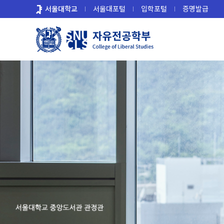
바
서울대학교
서울대포털
입학포털
증명발급
로
가
기
메
뉴