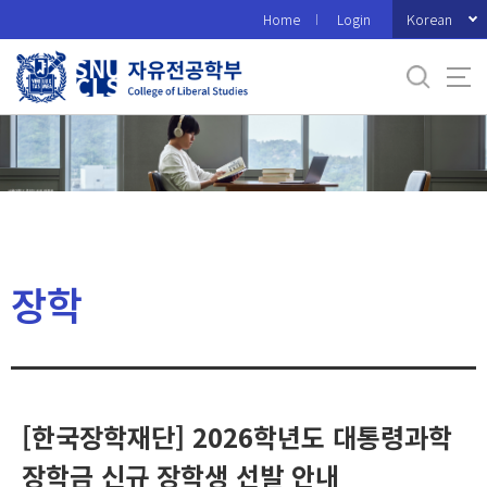
바
Korean
Home
Login
로
가
기
메
뉴
장학
[한국장학재단] 2026학년도 대통령과학
장학금 신규 장학생 선발 안내