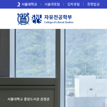
바
서울대학교
서울대포털
입학포털
증명발급
로
가
기
메
뉴