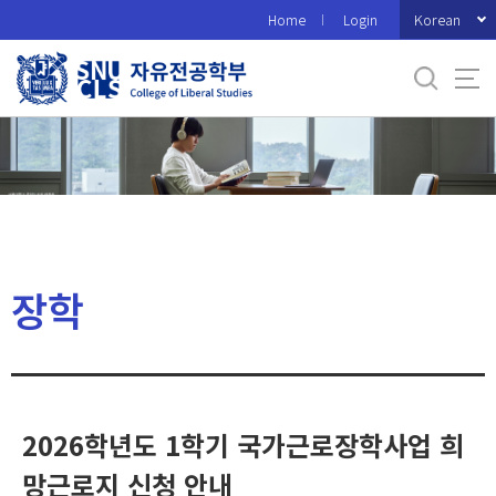
바
Korean
Home
Login
로
가
기
메
뉴
장학
2026학년도 1학기 국가근로장학사업 희
망근로지 신청 안내