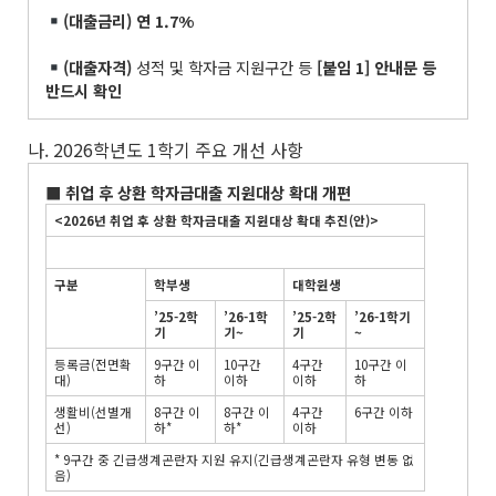
(
대출금리
)
연
1.7%
(
대출자격
)
성적 및 학자금 지원구간 등
[
붙임
1]
안내문 등
반드시 확인
나. 2026학년도 1학기 주요 개선 사항
■
취업 후 상환 학자금대출 지원대상 확대 개편
<2026
년 취업 후 상환 학자금대출 지원대상 확대 추진
(
안
)>
구분
학부생
대학원생
’25-2
학
’26-1
학
’25-2
학
’26-1
학기
기
기
~
기
~
등록금(전면확
9구간 이
10구간
4구간
10구간 이
대)
하
이하
이하
하
생활비(선별개
8구간 이
8구간 이
4구간
6구간 이하
선)
하*
하*
이하
* 9구간 중 긴급생계곤란자 지원 유지(긴급생계곤란자 유형 변동 없
음)