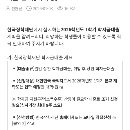
전현선
2026-01-08
16982
한국장학재단
에서 실시하는
2026
학년도
1
학기 학자금대출
계획을 알려드리니, 희망하는 학생들이 이용할 수 있도록 적
극 안내하여 주시기 바랍니다.
가. 한국장학재단 학자금대출 개요
(
대출종류
)
일반 상환 학자금대출, 취업 후 상환 학자금대출
(
신청대상
)
대한민국 국적자
로서 2026학년도 1학기
본교 재
학
또는
입학 예정
인 대학(원)생
※ 학자금 지원구간(소득수준) 산정이 필요한 대출로
조기 신청
필요
(
심사기간 최대
8
주 소요
)
(
신청방법
)
한국장학재단
홈페이지
또는
모바일 직접신청
※
[붙임 2] 참고