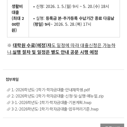
생활비
• 신청: 2026. 1. 5.(월) 9시 ~ 5. 20.(수) 18시
대출
(
최대
2
• 실행:
등록금 본
·
추가등록 수납기간 종료 다음날
00
만
(
평일
) 9
시
~ 2026. 5. 28.(목) 17시
원
)
※
대학원 수료
(
예정
)
자
도 일정에 따라 대출신청은 가능하
나
,
실행 절차 및 일정은 별도 안내 공문 시행 예정
1.-2026학년도-1학기-학자금대출-안내재학생.pdf
2.-2026학년도-1학기-학자금대출-신청-및-실행-매뉴얼.zip
3-1.-2026학년도-1학기-학자금대출-기본계획.hwp
3-2.-2026학년도-1학기-학자금대출-업무처리기준.hwp