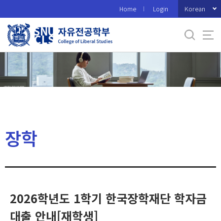
바
Korean
Home
Login
로
가
기
메
뉴
장학
2026학년도 1학기 한국장학재단 학자금
대출 안내[재학생]