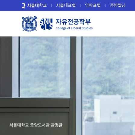
바
서울대학교
서울대포털
입학포털
증명발급
로
가
기
메
뉴