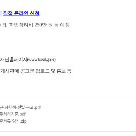
이
직접 온라인 신청
 및 학업장려비 250만 원 등 예정
홈페이지(www.kosaf.go.kr)
 게시판에 공고문 업로드 및 홍보 등
규-장학생-선발-공고.pdf
무처리기준.pdf
출서류-양식.zip