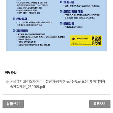
서울대학교-제5기-커리어챌린지-장학생-모집-홍보-요청_세아해암학
술장학재단_260209.pdf
답글쓰기
목록보기