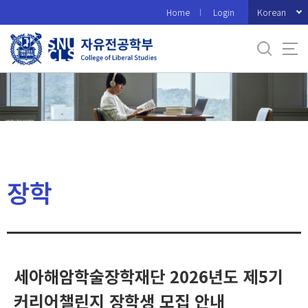
바
Korean
Home
Login
로
가
기
메
뉴
장학
세아해암학술장학재단 2026년도 제5기
커리어챌린지 장학생 모집 안내