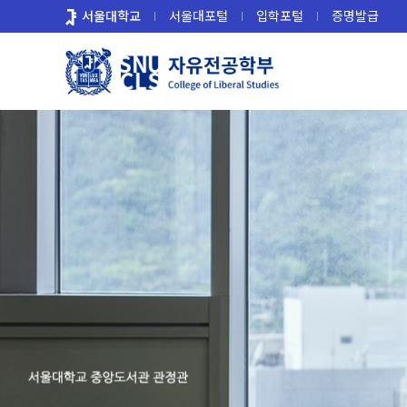
바
서울대학교
서울대포털
입학포털
증명발급
로
가
기
메
뉴