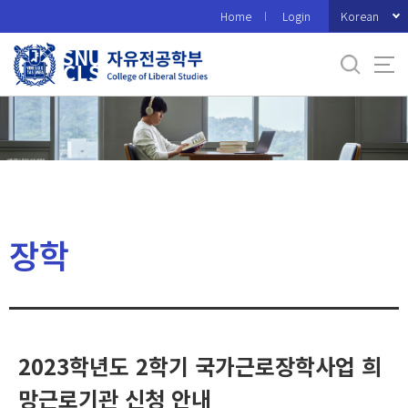
바
Korean
Home
Login
로
가
기
메
뉴
장학
2023학년도 2학기 국가근로장학사업 희
망근로기관 신청 안내