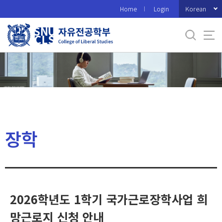
바
Korean
Home
Login
로
가
기
메
뉴
장학
2026학년도 1학기 국가근로장학사업 희
망근로지 신청 안내