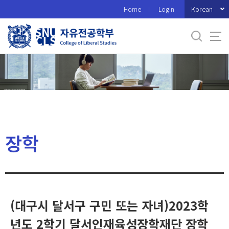
바
Korean
Home
Login
로
가
기
메
뉴
장학
(대구시 달서구 구민 또는 자녀)2023학
년도 2학기 달서인재육성장학재단 장학