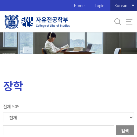
바
Korean
Home
Login
로
가
기
메
뉴
장학
전체 505
검색